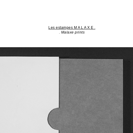
Les estampes M A L A X E .
. Malaxe prints