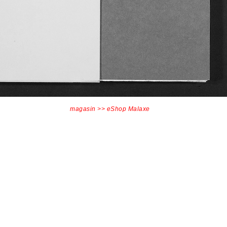
magasin >> eShop Malaxe