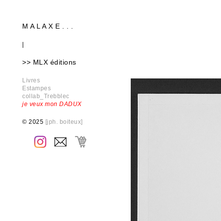
M A L A X E . . .
|
>> MLX éditions
Livres
Estampes
collab_Trebblec
je veux mon DADUX
© 2025
[jph. boiteux]